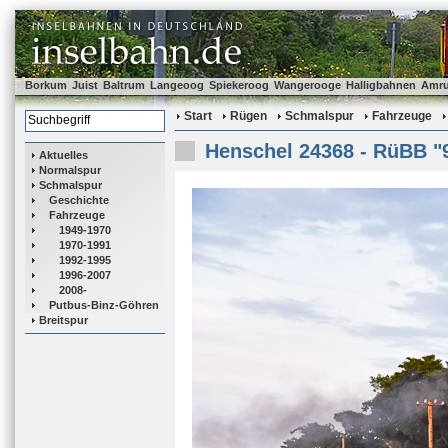
Borkum
Juist
Baltrum
Langeoog
Spiekeroog
Wangerooge
Halligbahnen
Amr
Start
Rügen
Schmalspur
Fahrzeuge
Henschel 24368 - RüBB "
Aktuelles
Normalspur
Schmalspur
Geschichte
Fahrzeuge
1949-1970
1970-1991
1992-1995
1996-2007
2008-
Putbus-Binz-Göhren
Breitspur