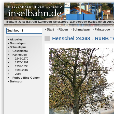
Borkum
Juist
Baltrum
Langeoog
Spiekeroog
Wangerooge
Halligbahnen
Amr
Start
Rügen
Schmalspur
Fahrzeuge
Henschel 24368 - RüBB "
Aktuelles
Normalspur
Schmalspur
Geschichte
Fahrzeuge
1949-1970
1970-1991
1992-1995
1996-2007
2008-
Putbus-Binz-Göhren
Breitspur