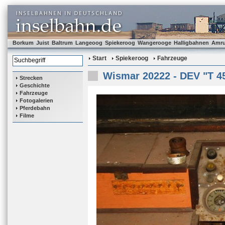
Borkum
Juist
Baltrum
Langeoog
Spiekeroog
Wangerooge
Halligbahnen
Amr
Start
Spiekeroog
Fahrzeuge
Wismar 20222 - DEV "T 4
Strecken
Geschichte
Fahrzeuge
Fotogalerien
Pferdebahn
Filme