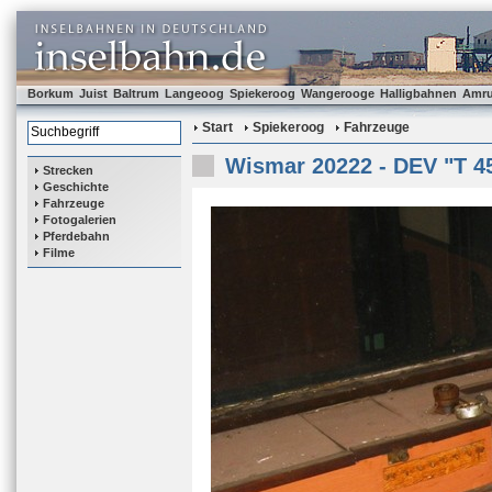
Borkum
Juist
Baltrum
Langeoog
Spiekeroog
Wangerooge
Halligbahnen
Amr
Start
Spiekeroog
Fahrzeuge
Wismar 20222 - DEV "T 4
Strecken
Geschichte
Fahrzeuge
Fotogalerien
Pferdebahn
Filme