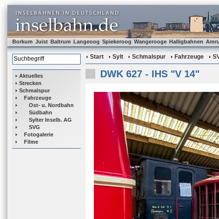
Borkum
Juist
Baltrum
Langeoog
Spiekeroog
Wangerooge
Halligbahnen
Amr
Start
Sylt
Schmalspur
Fahrzeuge
S
DWK 627 - IHS "V 14"
Aktuelles
Strecken
Schmalspur
Fahrzeuge
Ost- u. Nordbahn
Südbahn
Sylter Inselb. AG
SVG
Fotogalerie
Filme