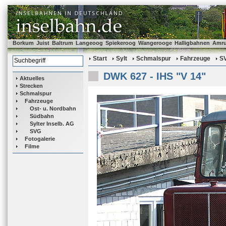
Borkum
Juist
Baltrum
Langeoog
Spiekeroog
Wangerooge
Halligbahnen
Amr
Start
Sylt
Schmalspur
Fahrzeuge
S
DWK 627 - IHS "V 14"
Aktuelles
Strecken
Schmalspur
Fahrzeuge
Ost- u. Nordbahn
Südbahn
Sylter Inselb. AG
SVG
Fotogalerie
Filme