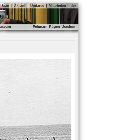
Start
|
Aktuell
|
Updates
|
Mitarbeiter-Index
useum
Fehmarn
Rügen
Usedom