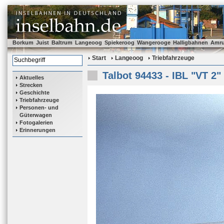
Borkum
Juist
Baltrum
Langeoog
Spiekeroog
Wangerooge
Halligbahnen
Amr
Start
Langeoog
Triebfahrzeuge
Talbot 94433 - IBL "VT 2"
Aktuelles
Strecken
Geschichte
Triebfahrzeuge
Personen- und
Güterwagen
Fotogalerien
Erinnerungen