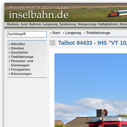
Borkum
Juist
Baltrum
Langeoog
Spiekeroog
Wangerooge
Halligbahnen
Amr
Start
Langeoog
Triebfahrzeuge
Talbot 94433 - IHS "VT 10
Aktuelles
Strecken
Geschichte
Triebfahrzeuge
Personen- und
Güterwagen
Fotogalerien
Erinnerungen