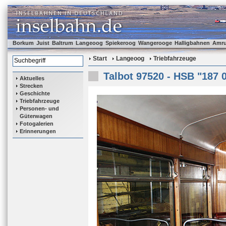
Borkum
Juist
Baltrum
Langeoog
Spiekeroog
Wangerooge
Halligbahnen
Amr
Start
Langeoog
Triebfahrzeuge
Talbot 97520 - HSB "187 
Aktuelles
Strecken
Geschichte
Triebfahrzeuge
Personen- und
Güterwagen
Fotogalerien
Erinnerungen