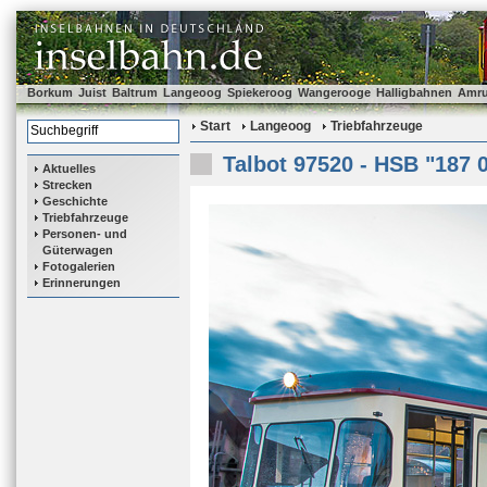
Borkum
Juist
Baltrum
Langeoog
Spiekeroog
Wangerooge
Halligbahnen
Amr
Start
Langeoog
Triebfahrzeuge
Talbot 97520 - HSB "187 
Aktuelles
Strecken
Geschichte
Triebfahrzeuge
Personen- und
Güterwagen
Fotogalerien
Erinnerungen