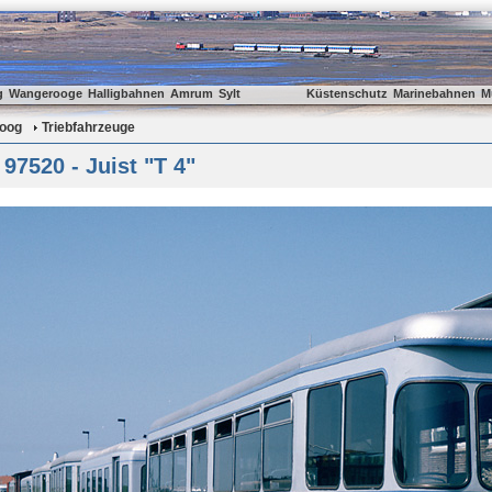
g
Wangerooge
Halligbahnen
Amrum
Sylt
Küstenschutz
Marinebahnen
M
oog
Triebfahrzeuge
 97520 - Juist "T 4"