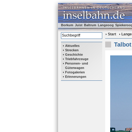
Borkum
Juist
Baltrum
Langeoog
Spiekeroo
Start
Lange
Talbot
Aktuelles
Strecken
Geschichte
Triebfahrzeuge
Personen- und
Güterwagen
Fotogalerien
Erinnerungen