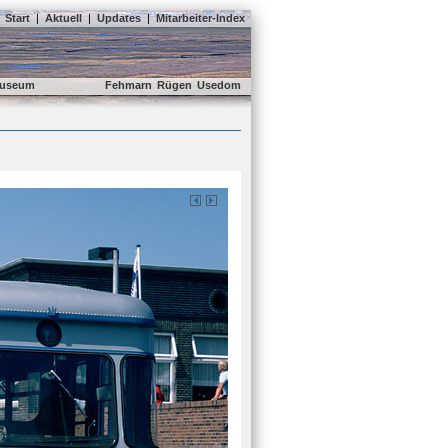
Start
|
Aktuell
|
Updates
|
Mitarbeiter-Index
useum
Fehmarn
Rügen
Usedom