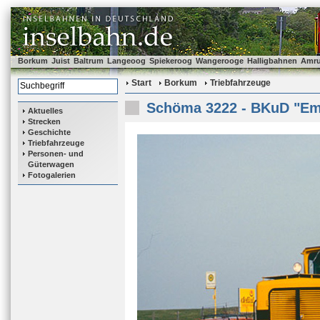
Borkum
Juist
Baltrum
Langeoog
Spiekeroog
Wangerooge
Halligbahnen
Amr
Start
Borkum
Triebfahrzeuge
Schöma 3222 - BKuD "E
Aktuelles
Strecken
Geschichte
Triebfahrzeuge
Personen- und
Güterwagen
Fotogalerien