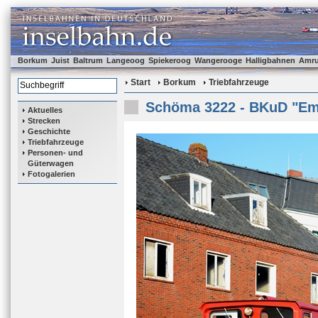
Borkum
Juist
Baltrum
Langeoog
Spiekeroog
Wangerooge
Halligbahnen
Amr
Start
Borkum
Triebfahrzeuge
Schöma 3222 - BKuD "E
Aktuelles
Strecken
Geschichte
Triebfahrzeuge
Personen- und
Güterwagen
Fotogalerien