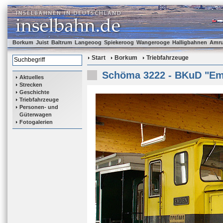
Borkum
Juist
Baltrum
Langeoog
Spiekeroog
Wangerooge
Halligbahnen
Amr
Start
Borkum
Triebfahrzeuge
Schöma 3222 - BKuD "E
Aktuelles
Strecken
Geschichte
Triebfahrzeuge
Personen- und
Güterwagen
Fotogalerien