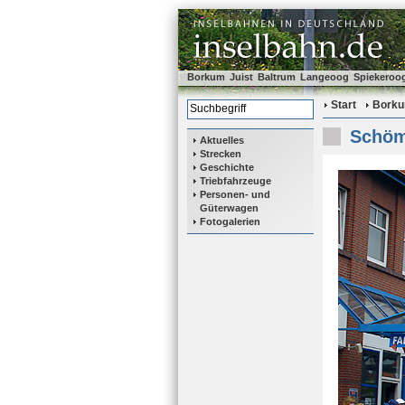
Borkum
Juist
Baltrum
Langeoog
Spiekeroo
Start
Bork
Schöm
Aktuelles
Strecken
Geschichte
Triebfahrzeuge
Personen- und
Güterwagen
Fotogalerien