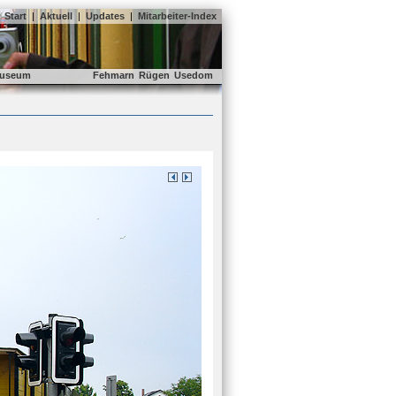
Start
|
Aktuell
|
Updates
|
Mitarbeiter-Index
useum
Fehmarn
Rügen
Usedom