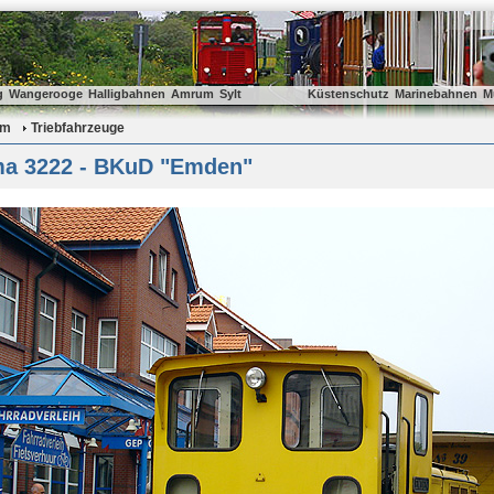
g
Wangerooge
Halligbahnen
Amrum
Sylt
Küstenschutz
Marinebahnen
M
um
Triebfahrzeuge
a 3222 - BKuD "Emden"