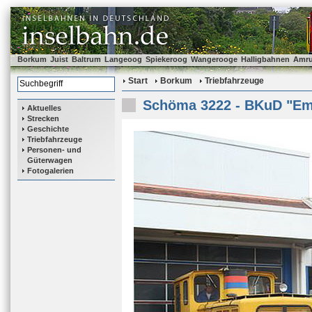
Borkum
Juist
Baltrum
Langeoog
Spiekeroog
Wangerooge
Halligbahnen
Amr
Start
Borkum
Triebfahrzeuge
Schöma 3222 - BKuD "E
Aktuelles
Strecken
Geschichte
Triebfahrzeuge
Personen- und
Güterwagen
Fotogalerien