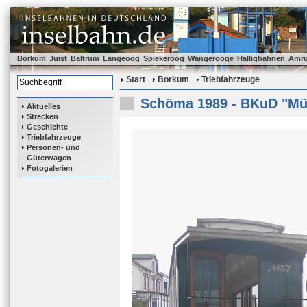
Borkum
Juist
Baltrum
Langeoog
Spiekeroog
Wangerooge
Halligbahnen
Amr
Start
Borkum
Triebfahrzeuge
Schöma 1989 - BKuD "Mü
Aktuelles
Strecken
Geschichte
Triebfahrzeuge
Personen- und
Güterwagen
Fotogalerien