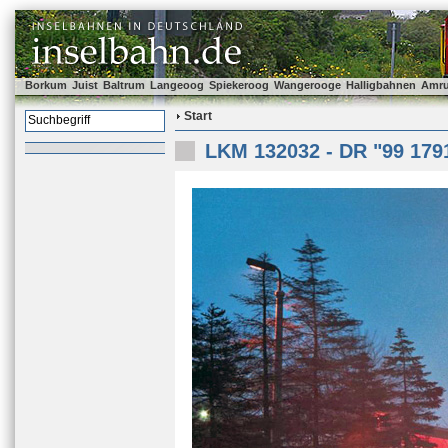
Borkum
Juist
Baltrum
Langeoog
Spiekeroog
Wangerooge
Halligbahnen
Amr
Start
LKM 132032 - DR "99 179