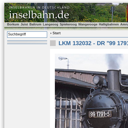
Borkum
Juist
Baltrum
Langeoog
Spiekeroog
Wangerooge
Halligbahnen
Amr
Start
LKM 132032 - DR "99 179