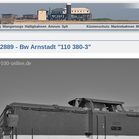
g
Wangerooge
Halligbahnen
Amrum
Sylt
Küstenschutz
Marinebahnen
M
889 - Bw Arnstadt "110 380-3"