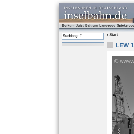
Borkum
Juist
Baltrum
Langeoog
Spiekeroo
Start
LEW 12