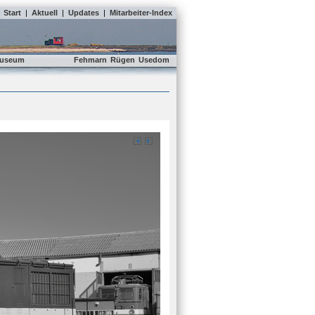
Start
|
Aktuell
|
Updates
|
Mitarbeiter-Index
useum
Fehmarn
Rügen
Usedom