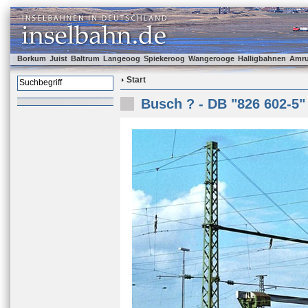
Borkum
Juist
Baltrum
Langeoog
Spiekeroog
Wangerooge
Halligbahnen
Amr
Start
Busch ? - DB "826 602-5"