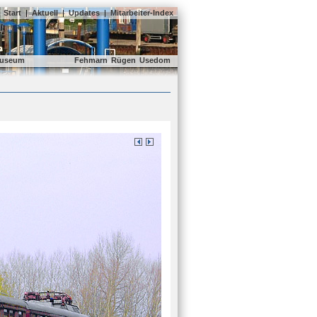
Start
|
Aktuell
|
Updates
|
Mitarbeiter-Index
useum
Fehmarn
Rügen
Usedom