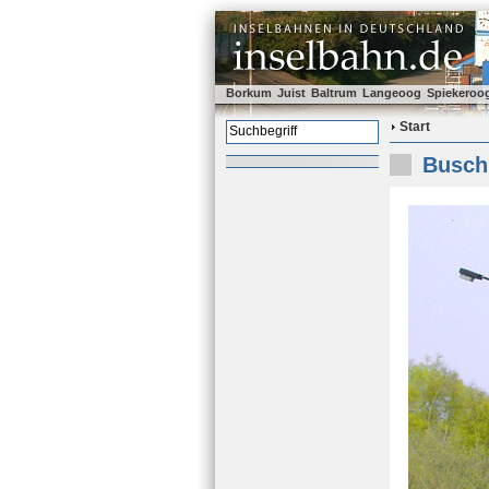
Borkum
Juist
Baltrum
Langeoog
Spiekeroo
Start
Busch 