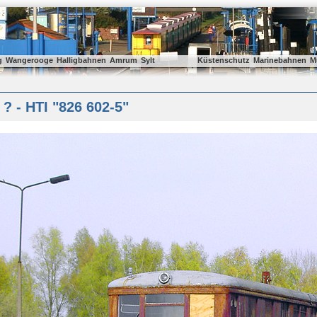
g
Wangerooge
Halligbahnen
Amrum
Sylt
Küstenschutz
Marinebahnen
M
? - HTI "826 602-5"