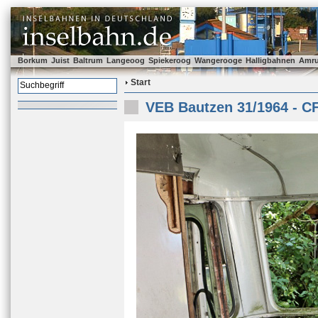
Borkum
Juist
Baltrum
Langeoog
Spiekeroog
Wangerooge
Halligbahnen
Amr
Start
VEB Bautzen 31/1964 - C