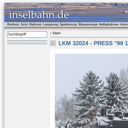
Borkum
Juist
Baltrum
Langeoog
Spiekeroog
Wangerooge
Halligbahnen
Amr
Start
LKM 32024 - PRESS "99 1