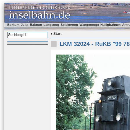
Borkum
Juist
Baltrum
Langeoog
Spiekeroog
Wangerooge
Halligbahnen
Amr
Start
LKM 32024 - RüKB "99 78