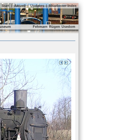
Start
|
Aktuell
|
Updates
|
Mitarbeiter-Index
useum
Fehmarn
Rügen
Usedom