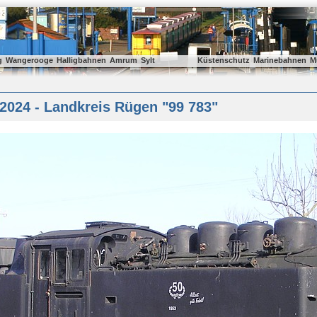
g
Wangerooge
Halligbahnen
Amrum
Sylt
Küstenschutz
Marinebahnen
M
2024 - Landkreis Rügen "99 783"