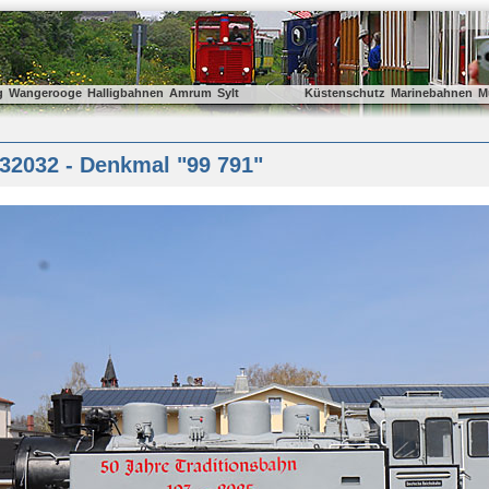
g
Wangerooge
Halligbahnen
Amrum
Sylt
Küstenschutz
Marinebahnen
M
32032 - Denkmal "99 791"