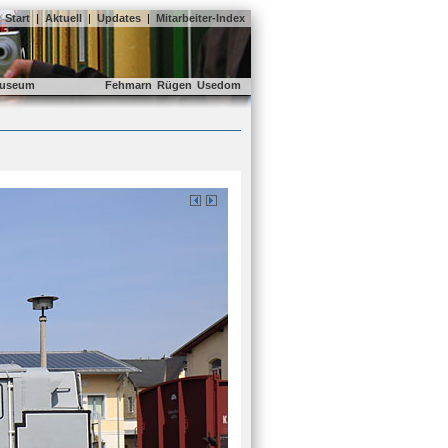
Start
|
Aktuell
|
Updates
|
Mitarbeiter-Index
useum
Fehmarn
Rügen
Usedom