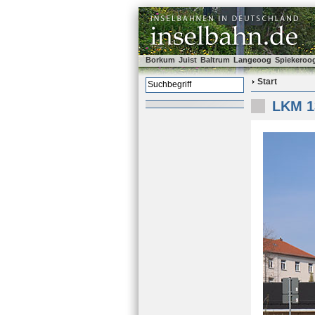
Borkum
Juist
Baltrum
Langeoog
Spiekeroo
Start
LKM 1