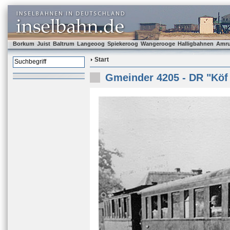
Borkum
Juist
Baltrum
Langeoog
Spiekeroog
Wangerooge
Halligbahnen
Amr
Start
Gmeinder 4205 - DR "Köf