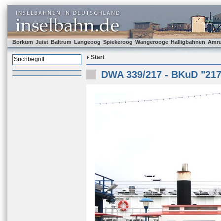
Borkum
Juist
Baltrum
Langeoog
Spiekeroog
Wangerooge
Halligbahnen
Amr
Start
DWA 339/217 - BKuD "217