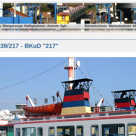
g
Wangerooge
Halligbahnen
Amrum
Sylt
Küstenschutz
Marinebahnen
M
39/217 - BKuD "217"