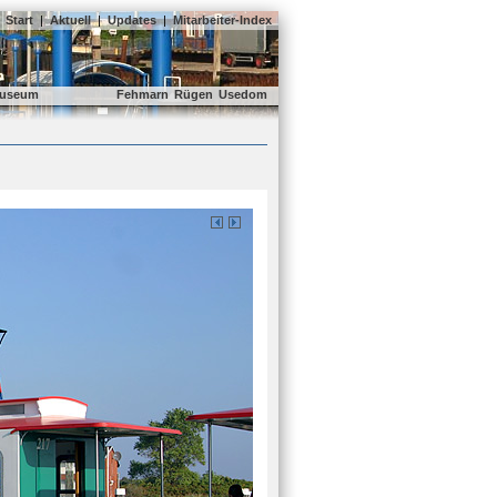
Start
|
Aktuell
|
Updates
|
Mitarbeiter-Index
useum
Fehmarn
Rügen
Usedom