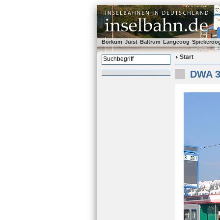
Borkum
Juist
Baltrum
Langeoog
Spiekeroo
Start
DWA 3