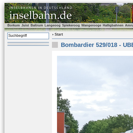
Borkum
Juist
Baltrum
Langeoog
Spiekeroog
Wangerooge
Halligbahnen
Amr
Start
Bombardier 529/018 - UB