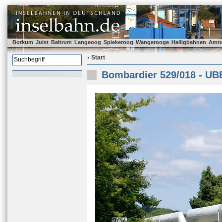
Borkum
Juist
Baltrum
Langeoog
Spiekeroog
Wangerooge
Halligbahnen
Amr
Start
Bombardier 529/018 - UB